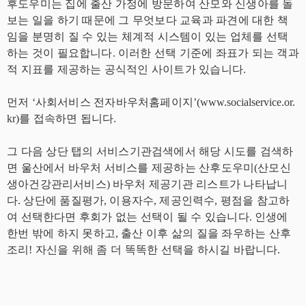
후도우미는 집에 출산 가정에 방문하여 산모와 신생아를 돌
보는 일을 하기 때문에 그 무엇보다 교육과 파견에 대한 책
임을 분명히 질 수 있는 체계적 시스템이 있는 업체를 선택
하는 것이 필요합니다
.
이러한 선택 기준에 좌표가 되는 객과
적 지표를 제공하는 공식적인 사이트가 있습니다
.
먼저
‘
사회서비스 전자바우처홈페이지
’(www.socialservice.or.
kr)
를 접속하면 됩니다
.
그 다음 상단 탭의 서비스기관검색에서 해당 시도를 검색하
면 울산에서 바우처 서비스를 제공하는 산후도우미
(
산모신
생아건강관리서비스
)
바우처 제공기관 리스트가 나타납니
다
.
상단에 품질평가
,
이용자수
,
제공인력수
,
평점을 참고하
여 선택한다면 후회가 없는 선택이 될 수 있습니다
.
인생에
한번 밖에 하지 못하고
,
출산 이후 삶의 질을 좌우하는 산후
조리
!
자신을 위해 좀 더 똑똑한 선택을 하시길 바랍니다
.