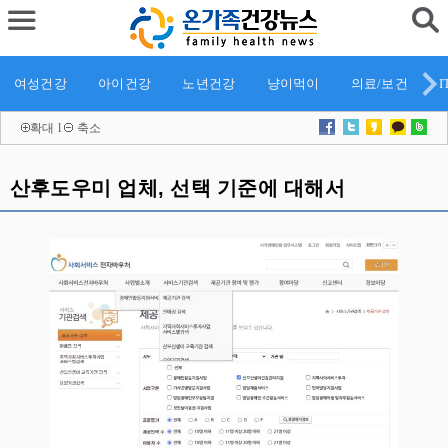
여성건강
아이건강
노년건강
냥이먹이
의료/보건
I
확대
l
축소
산후도우미 업체, 선택 기준에 대해서