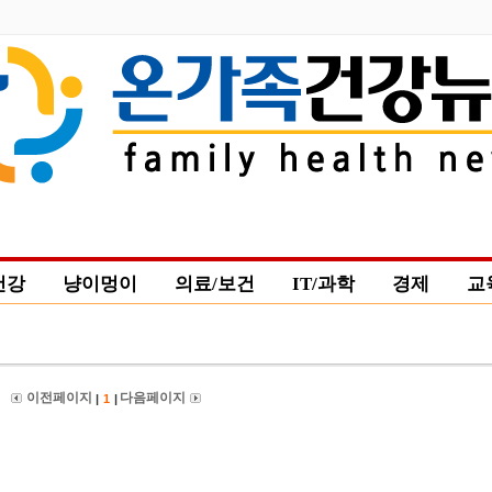
건강
냥이멍이
의료/보건
IT/과학
경제
교
환경
이전 페이지
다음 페이지
|
1
|