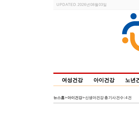
UPDATED.
2026년 08월 03일
여성건강
아이건강
노년
문화/행사
보건
복지
뉴스홈
>
아이건강
> 신생아건강 총 기사 건수 : 4 건