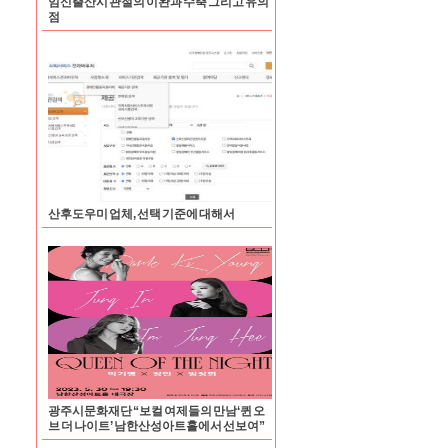
임신출산시 관절의 이완과 수축 그리고 유의
점
산후도우미 업체, 선택 기준에 대해서
광주시문화재단 “보컬 여제들의 만남‘퀸 오
브 더 나이트’ 남한산성아트홀에서 선보여”