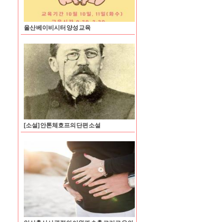
울산 베이비시터 양성 교육
[소설] 안톤체호프의 단편 소설